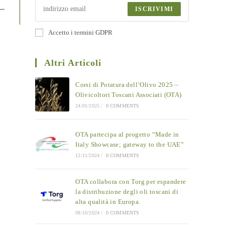
ISCRIVIMI
Accetto i termini GDPR
Altri Articoli
Corsi di Potatura dell’Olivo 2025 –
Olivicoltori Toscani Associati (OTA)
24/01/2025
/
0 COMMENTS
OTA partecipa al progetto “Made in
Italy Showcase; gateway to the UAE”
12/11/2024
/
0 COMMENTS
OTA collabora con Torg per espandere
la distribuzione degli oli toscani di
alta qualità in Europa.
08/10/2024
/
0 COMMENTS