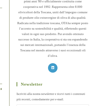
primi anni '80 e ufficialmente costituita come
cooperativa nel 1992. Rappresenta oltre 8.000
olivicoltori della Toscana, uniti dall’impegno comune
di produrre olio extravergine di oliva di alta qualità.
Radicata nella tradizione toscana, OTA ha sempre posto
l’accento su sostenibilità e qualità, riflettendo questi
valori in ogni suo prodotto. Pur avendo ottenuto
successo in Italia, la cooperativa si sta ora espandendo
sui mercati internazionali, portando l’essenza della
Toscana nel mondo attraverso i suoi eccezionali oli
d’oliva.
Opens
in
a
Newsletter
new
24
tab
Iscriviti alla nostra newsletter e ricevi tutti i contenuti
più recenti, comodamente per e-mail.