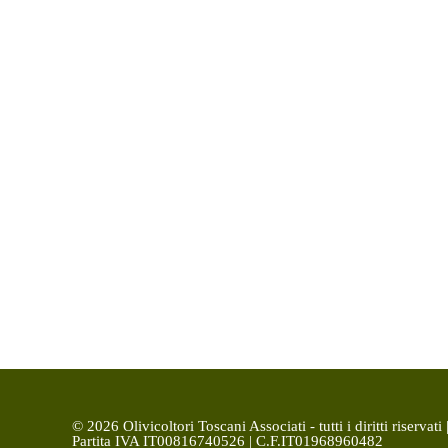
© 2026 Olivicoltori Toscani Associati - tutti i diritti riservati 
Partita IVA IT00816740526 | C.F.IT01968960482