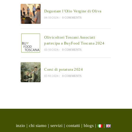
Degustare l’Olio Vergine di Oliva
04/10/2024
/
0 COMMENTS
Olivicoltori Toscani Associati
partecipa a BuyFood Toscana 2024
03/10/2024
/
0 COMMENTS
Corsi di potatura 2024
02/01/2024
/
0 COMMENTS
inzio
chi siamo
servizi
contatti
blogs